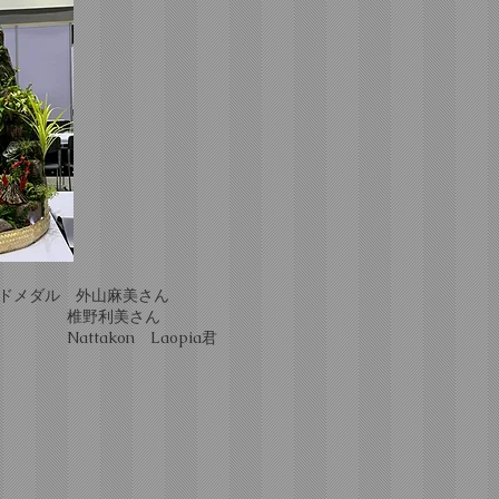
ルドメダル 外山麻美さん
美さん
n Laopia君