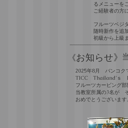
るメニューを
ご経験者の方
フルーツベジタ
随時新作を追
初級から上級
お知らせ》
《
2025年8月 バンコ
​TICC Thailand’ｓ 
フルーツカービング部
当教室所属の3名が 
​おめでとうございます