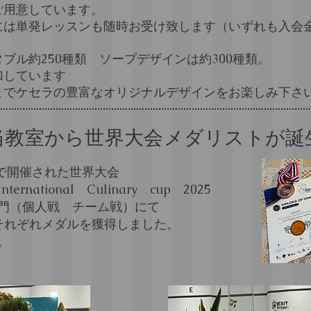
ご用意しています。
には単発レッスンも随時お受け致します（いずれも入会
ブル約250種類 ソープデザインは約300種類。
加しています
までケセラの豊富なオリジナルデザインをお楽しみ下さ
​当教室から世界大会メダリストが誕
クで開催された世界大会
International Culinary cup 2025
門（個人戦 チーム戦）にて
それぞれメダルを獲得しました。
。