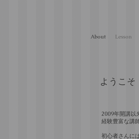
About
Lesson
ようこそ
2009年開講
経験豊富な講
​初心者さん