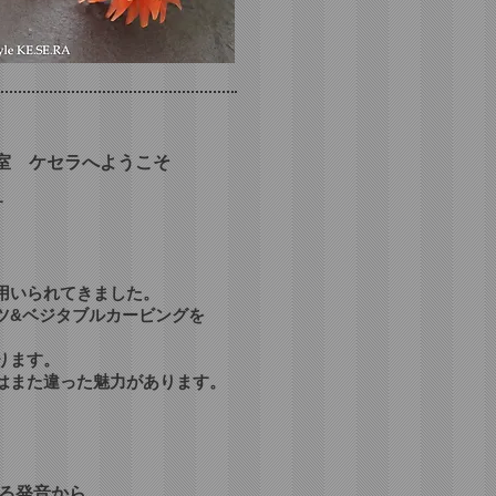
室 ケセラへようこそ
す
用いられてきました。
ツ&ベジタブルカービングを
ります。
はまた違った魅力があります。
る発音から