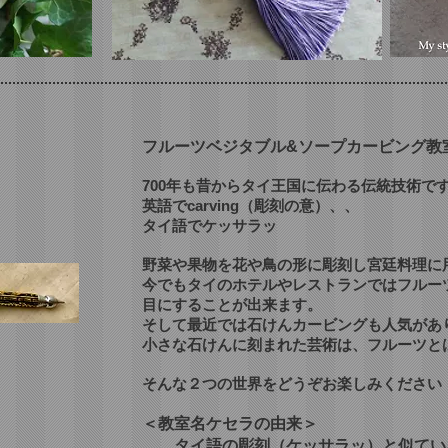
フルーツベジタブル&ソープカービング教
ら
700年も昔からタイ王国に伝わる伝統技術で
生まれる
英語でcarving（彫刻の意）、、
タイ語でケッサラッ
野菜や果物を花や鳥の形に彫刻し宮廷料理に
今でもタイのホテルやレストランではフルー
目にすることが出来ます。
そして最近では石けんカービングも人気があ
小さな石けんに刻まれた芸術は、フルーツと
そんな２つの世界をどうぞお楽しみください
＜教室名ケセラの由来＞
タイ語の彫刻（ケッサラッ）と似てい