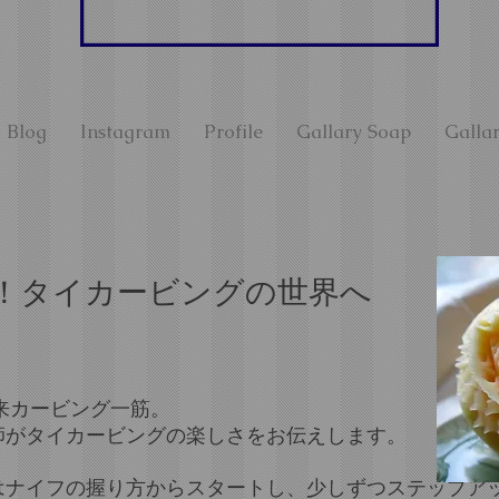
Blog
Instagram
Profile
Gallary Soap
Gallar
！タイカービングの世界へ
以来カービング一筋。​
師がタイカービングの楽しさをお伝えします。
にはナイフの握り方からスタートし、少しずつステップア