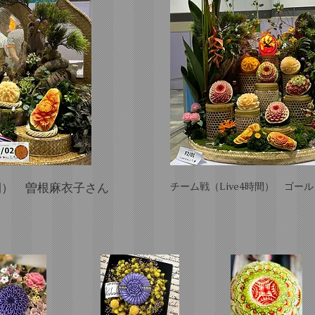
時間） 曽根麻衣子さん
チーム戦（Live4時間） ゴー
椎野利
​ Nattako