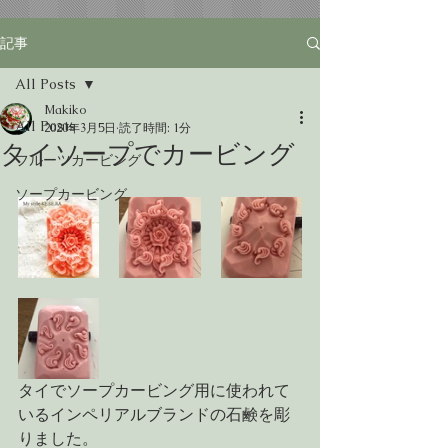
記事
All Posts
Makiko
All Posts
2020年3月5日
読了時間: 1分
タイソープでカービング
フルーツカービング
ソープカービング
タイでソープカービング用に使われて
いるインペリアルブランドの石鹸を彫
りました。