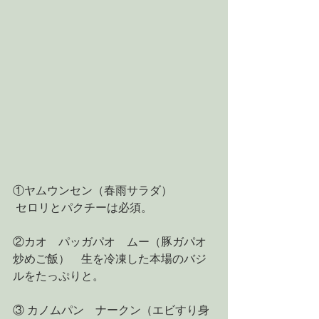
①ヤムウンセン（春雨サラダ）
 セロリとパクチーは必須。
②カオ　パッガパオ　ムー（豚ガパオ
炒めご飯）　生を冷凍した本場のバジ
ルをたっぷりと。
③ カノムパン　ナークン（エビすり身