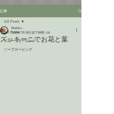
記事
All Posts
Makiko
All Posts
2020年7月30日
読了時間: 1分
ズッキーニでお花と葉
フルーツカービング
ソープカービング