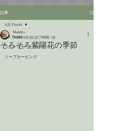
記事
All Posts
Makiko
All Posts
2020年6月2日
読了時間: 1分
そろそろ紫陽花の季節
フルーツカービング
ソープカービング